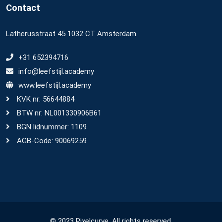
Contact
Latherusstraat 45 1032 CT Amsterdam.
+31 652394716
info@leefstijl.academy
www.leefstijl.academy
KVK nr: 56644884
BTW nr: NL001330906B61
BGN lidnummer: 1109
AGB-Code: 90069259
© 2023 Pixelcurve. All rights reserved.